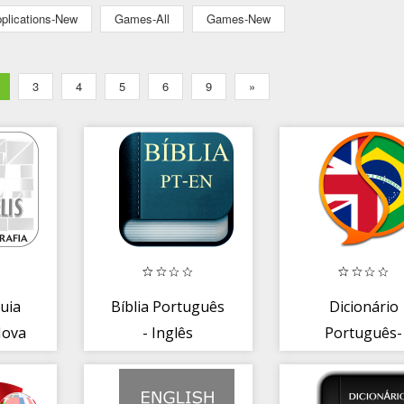
plications-New
Games-All
Games-New
3
4
5
6
9
»
Guia
Bíblia Português
Dicionário
Nova
- Inglês
Português-
ia
Inglês Fr