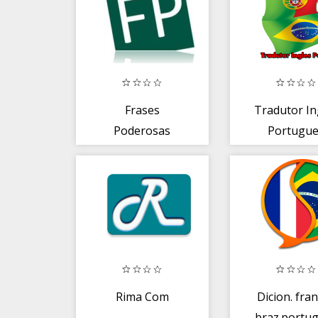
Frases
Tradutor In
Poderosas
Portugu
Rima Com
Dicion. fra
braz.portu