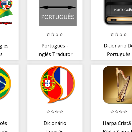
gles
Português -
Dicionário D
es
Inglês Tradutor
Português
ncês
Dicionário
Harpa Cristã
guês
Francês
Biblia Sagra