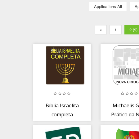
Applications-All
Ap
«
1
2 (9)
Bíblia Israelita
Michaelis 
completa
Prático da 
Ortograf