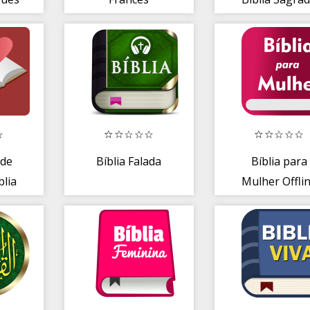
Português F
 de
Bíblia Falada
Bíblia para
blia
Mulher Offli