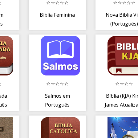
em
Bíblia Feminina
Nova Biblia V
ês
(Português
rada
Salmos em
Bíblia (KJA) K
uês
Português
James Atualiz
em Portuguê