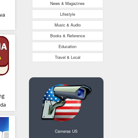
News & Magazines
Lifestyle
iva
)
Music & Audio
Books & Reference
Education
Travel & Local
ing
ada
s
Cameras US