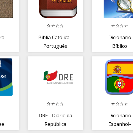
ro
Biblia Católica -
Dicionário
Português
Bíblico
Português
DRE - Diário da
Dicionário
se
República
Espanhol-
ry
Eletrónico
Português