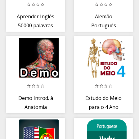
Aprender Inglês
Alemão
50000 palavras
Português
desligada
Dicionário +
Tradutor
Demo Introd. à
Estudo do Meio
Anatomia
para o 4 Ano
Humana