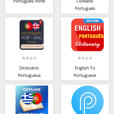
Português-Hindi
Coreano
Português
Desligada
Dicionário +
Tradutor
Dicionário
English To
Portuguesa
Portuguese
Inglês
Dictionary