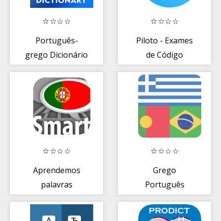
Português-
Piloto - Exames
grego Dicionário
de Código
Aprendemos
Grego
palavras
Português
portuguesas
Desligada
com Smart-
Dicionário +