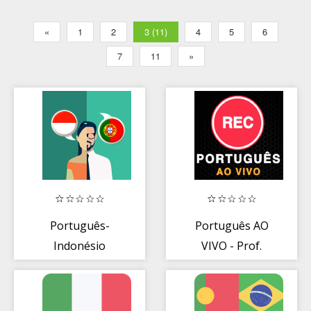
«
1
2
3 (11)
4
5
6
7
11
»
Português-
Português AO
Indonésio
VIVO - Prof.
Tradutor
Fábio Mazziotti