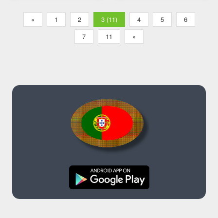
Tradutor
«
1
2
3 (11)
4
5
6
7
11
»