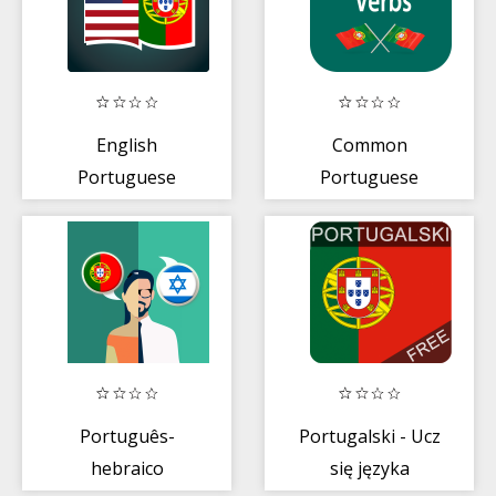
English
Common
Portuguese
Portuguese
Dictionary
Verbs - Learn
Portuguese
Português-
Portugalski - Ucz
hebraico
się języka