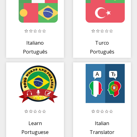
Italiano
Turco
Português
Português
Desligada
Desligada
Dicionário +
Dicionário +
Tradutor
Tradutor
Learn
Italian
Portuguese
Translator