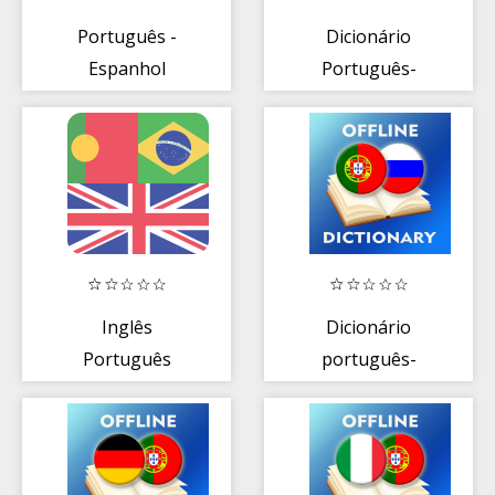
Português -
Dicionário
Espanhol
Português-
Árabe
Inglês
Dicionário
Português
português-
Desligada
russo
Dicionário +
Tradutor